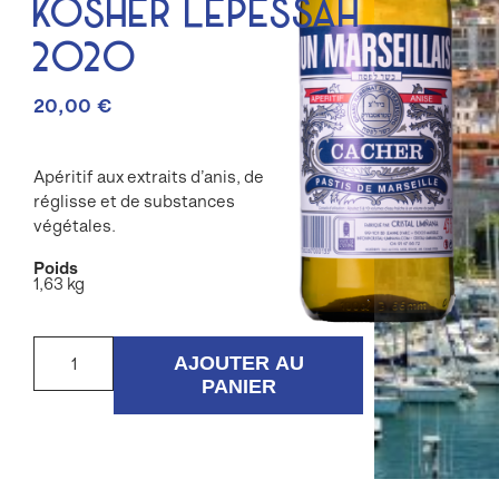
Kosher Lepessah
2020
20,00
€
Apéritif aux extraits d’anis, de
réglisse et de substances
végétales.
Poids
1,63 kg
quantité
de
AJOUTER AU
Pastis
PANIER
Un
Marseillais
Kosher
Lepessah
2020